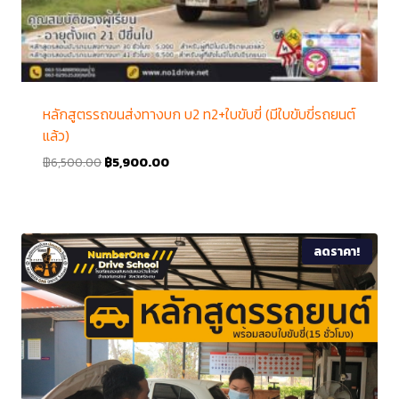
หลักสูตรรถขนส่งทางบก บ2 ท2+ใบขับขี่ (มีใบขับขี่รถยนต์
แล้ว)
฿
6,500.00
฿
5,900.00
ลดราคา!